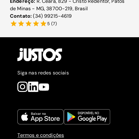
Endereço:
R. Ceará, 829 - Cristo Redentor, Patos
de Minas - MG, 38700-219, Brasil
Contato:
(34) 99215-4619
5
(
7
)
Siga nas redes sociais
Termos e condições