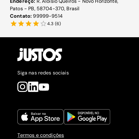
Endereço:
R. Aloísio Queirós - Novo Horizonte,
Patos - PB, 58704-370, Brasil
Contato:
99999-9514
4.3
(
6
)
Siga nas redes sociais
Termos e condições