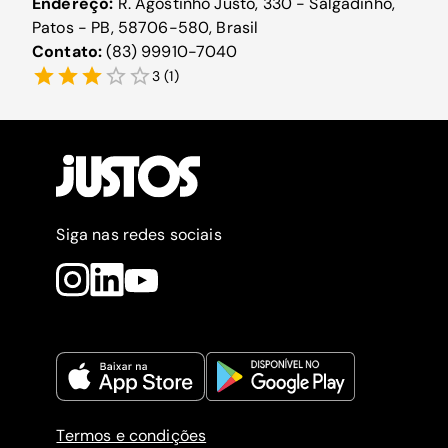
Endereço:
R. Agostinho Justo, 330 - Salgadinho,
Patos - PB, 58706-580, Brasil
Contato:
(83) 99910-7040
3
(
1
)
Siga nas redes sociais
Termos e condições