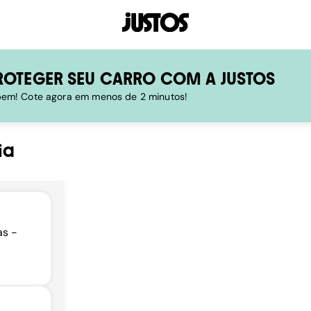
ROTEGER SEU CARRO COM A JUSTOS
 bem! Cote agora em menos de 2 minutos!
ia
as -