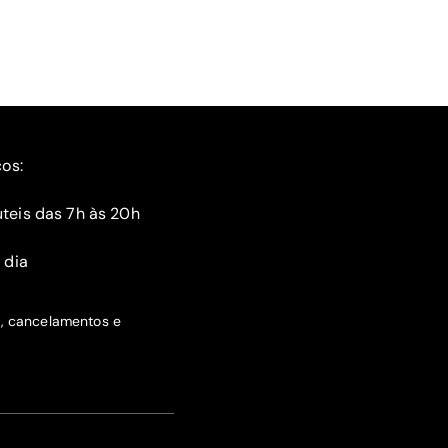
ços:
teis das 7h às 20h
 dia
s, cancelamentos e