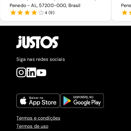
Penedo - AL, 57200-000, Brasil
Pene
4
(
9
)
Siga nas redes sociais
Termos e condições
Termos de uso