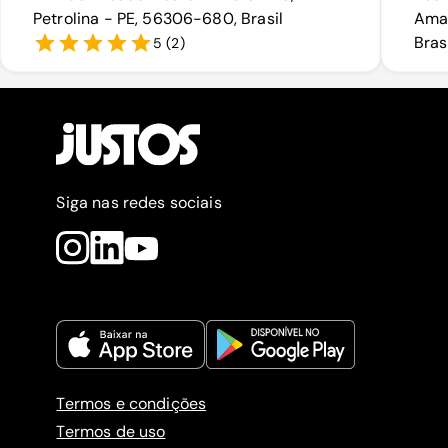
Petrolina - PE, 56306-680, Brasil
Amaz
Bras
5
(
2
)
Siga nas redes sociais
Termos e condições
Termos de uso