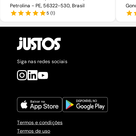
Petrolina - PE, 56322-530, Brasil
Gonc
5
(
1
)
Siga nas redes sociais
Termos e condições
Termos de uso