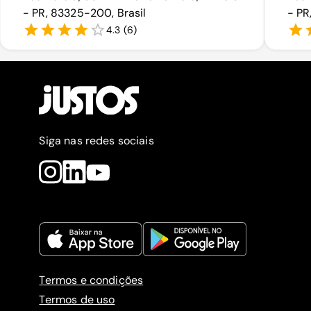
- PR, 83325-200, Brasil
- PR
4.3
(
6
)
Siga nas redes sociais
Termos e condições
Termos de uso