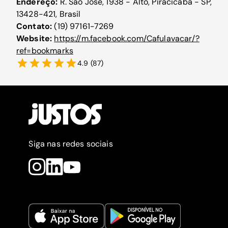
Endereço:
R. São José, 1938 - Alto, Piracicaba - SP,
13428-421, Brasil
Contato:
(19) 97161-7269
Website:
https://m.facebook.com/Cafulavacar/?
ref=bookmarks
4.9
(
87
)
Siga nas redes sociais