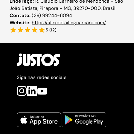
Endereço:
R. Cláudio Carneiro de Mendonça - São
João Batista, Pirapora - MG, 39270-000, Brasil
Contato:
(38) 99244-6094
Website:
https://alexdetailingcarcare.com/
5
(
12
)
Siga nas redes sociais