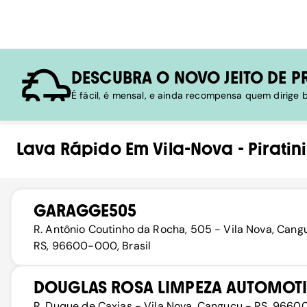
DESCUBRA O NOVO JEITO DE P
É fácil, é mensal, e ainda recompensa quem dirige
Lava Rápido
Em
Vila-Nova
-
Piratini
GARAGGE505
R. Antônio Coutinho da Rocha, 505 - Vila Nova, Cang
RS, 96600-000, Brasil
DOUGLAS ROSA LIMPEZA AUTOMOT
R. Duque de Caxias - Vila Nova, Canguçu - RS, 9660