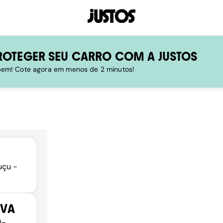
ROTEGER SEU CARRO COM A JUSTOS
 bem! Cote agora em menos de 2 minutos!
uçu -
IVA
0-