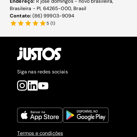
Endereço:
R jose domingos - novo brasileira,
Brasileira - PI, 64265-000, Brasil
Contato:
(86) 99903-9094
5
(
1
)
Siga nas redes sociais
Termos e condições