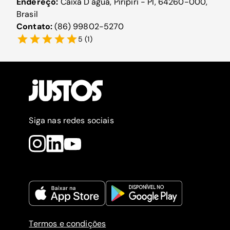
Endereço:
Caixa D'agua, Piripiri - PI, 64260-000,
Brasil
Contato:
(86) 99802-5270
5
(
1
)
Siga nas redes sociais
Termos e condições