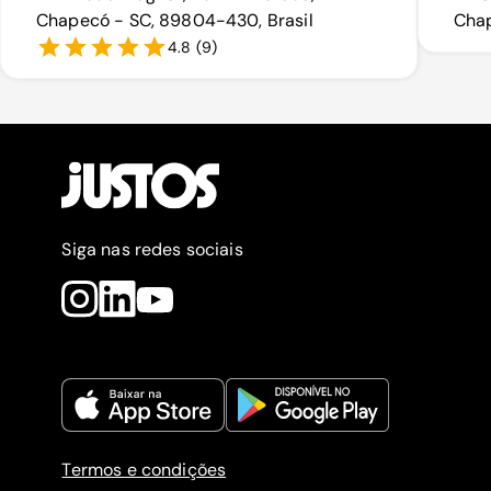
Chapecó - SC, 89804-430, Brasil
Chap
4.8
(
9
)
Siga nas redes sociais
Termos e condições