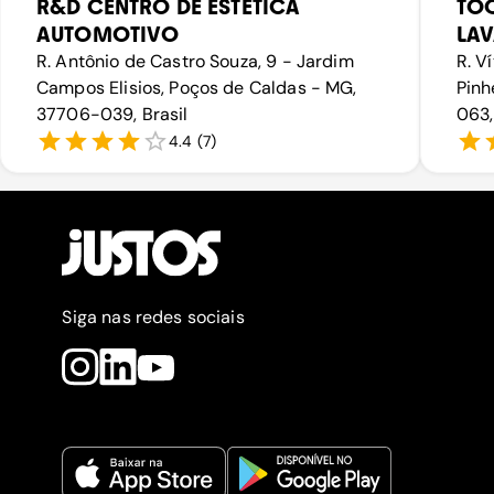
R&D CENTRO DE ESTÉTICA
TOQ
AUTOMOTIVO
LAV
R. Antônio de Castro Souza, 9 - Jardim
R. V
Campos Elisios, Poços de Caldas - MG,
Pinh
37706-039, Brasil
063,
4.4
(
7
)
Siga nas redes sociais