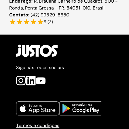
Endereço:
R. Braulina Carneiro de Quadros, 500 -
Ronda, Ponta Grossa - PR, 84051-010, Brasil
Contato:
(42) 99829-8650
5
(
3
)
Siga nas redes sociais
Termos e condições