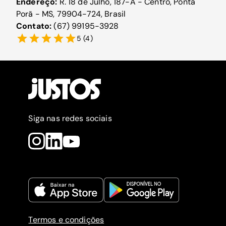
Endereço:
R. 18 de Julho, 187-A - Centro, Ponta
Porã - MS, 79904-724, Brasil
Contato:
(67) 99195-3928
5
(
4
)
Siga nas redes sociais
Termos e condições