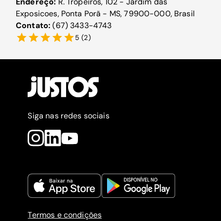
Endereço:
R. Tropeiros, 102 - Jardim das
Exposicoes, Ponta Porã - MS, 79900-000, Brasil
Contato:
(67) 3433-4743
5
(
2
)
Siga nas redes sociais
Termos e condições