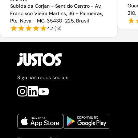
Guar
Subida da Corjan - Sentido Centro - Av.
210, 
Francisco Viêira Martins, 36 - Palmeiras,
Pte. Nova - MG, 35430-225, Brasil
4.7
(
18
)
Siga nas redes sociais