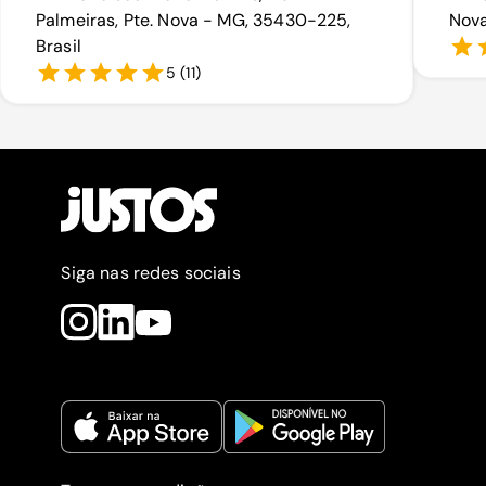
Palmeiras, Pte. Nova - MG, 35430-225,
Nova
Brasil
5
(
11
)
Siga nas redes sociais