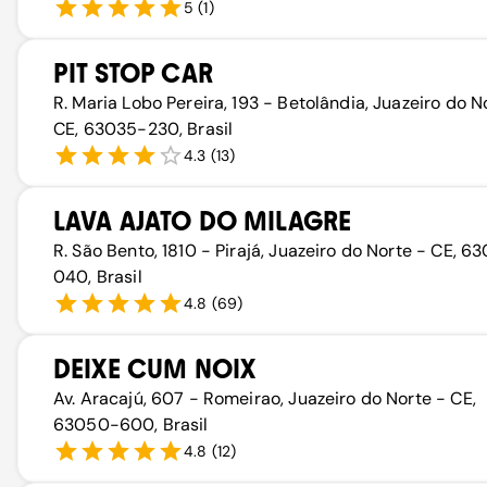
5
(
1
)
PIT STOP CAR
R. Maria Lobo Pereira, 193 - Betolândia, Juazeiro do N
CE, 63035-230, Brasil
4.3
(
13
)
LAVA AJATO DO MILAGRE
R. São Bento, 1810 - Pirajá, Juazeiro do Norte - CE, 6
040, Brasil
4.8
(
69
)
DEIXE CUM NOIX
Av. Aracajú, 607 - Romeirao, Juazeiro do Norte - CE,
63050-600, Brasil
4.8
(
12
)