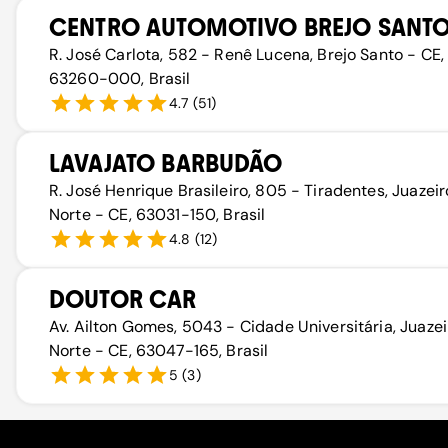
CENTRO AUTOMOTIVO BREJO SANT
R. José Carlota, 582 - Renê Lucena, Brejo Santo - CE,
63260-000, Brasil
4.7
(
51
)
LAVAJATO BARBUDÃO
R. José Henrique Brasileiro, 805 - Tiradentes, Juazei
Norte - CE, 63031-150, Brasil
4.8
(
12
)
DOUTOR CAR
Av. Ailton Gomes, 5043 - Cidade Universitária, Juaze
Norte - CE, 63047-165, Brasil
5
(
3
)