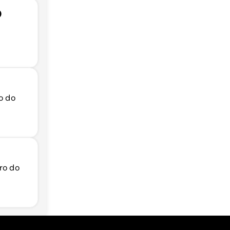
O
ro do
iro do