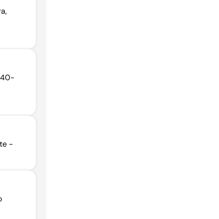
a,
3240-
te -
o