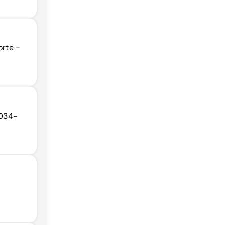
orte -
3034-