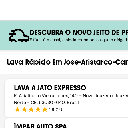
DESCUBRA O NOVO JEITO DE P
É fácil, é mensal, e ainda recompensa quem dirige
Lava Rápido
Em
Jose-Aristarco-Ca
LAVA A JATO EXPRESSO
R. Adalberto Vieira Lopes, 140 - Novo Juazeiro, Juaze
Norte - CE, 63030-640, Brasil
4.8
(
12
)
ÍMPAR AUTO SPA