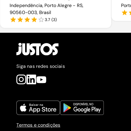
Independência, Porto Alegre - RS,
Port
90560-003, Brasil
3.7
(
3
)
Siga nas redes sociais
Termos e condições