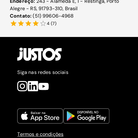
Endereço:
243 - Alameda E, 1 - Restinga, Porto
Alegre - RS, 91793-310, Brasil
Contato:
(51) 99606-4968
4
(
7
)
Siga nas redes sociais
Termos e condições