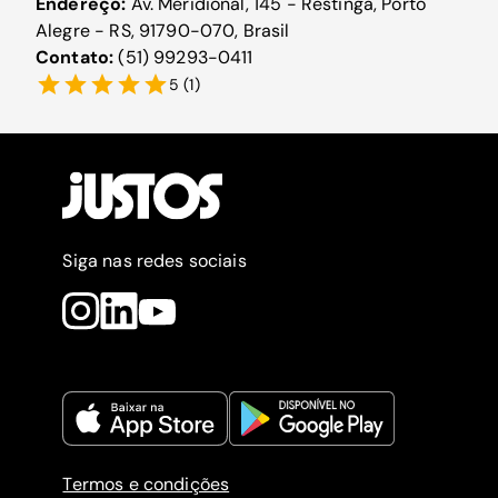
Endereço:
Av. Meridional, 145 - Restinga, Porto
Alegre - RS, 91790-070, Brasil
Contato:
(51) 99293-0411
5
(
1
)
Siga nas redes sociais
Termos e condições