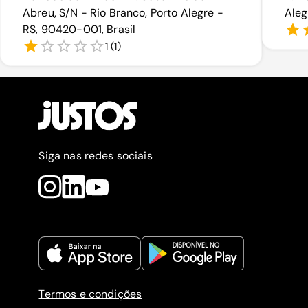
Abreu, S/N - Rio Branco, Porto Alegre -
Aleg
RS, 90420-001, Brasil
1
(
1
)
Siga nas redes sociais
Termos e condições