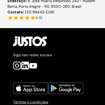
Endereço:
R. José Hilário Retamozo, 243 - Rubem
Berta, Porto Alegre - RS, 91150-260, Brasil
Contato:
(51) 99443-0261
5
(
1
)
Siga nas redes sociais
Termos e condições