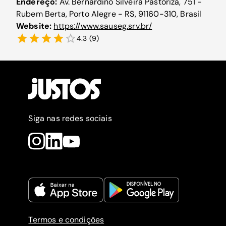
Endereço:
Av. Bernardino Silveira Pastoriza, 751 -
Rubem Berta, Porto Alegre - RS, 91160-310, Brasil
Website:
https://www.sauseg.srv.br/
4.3
(
9
)
Siga nas redes sociais
Termos e condições