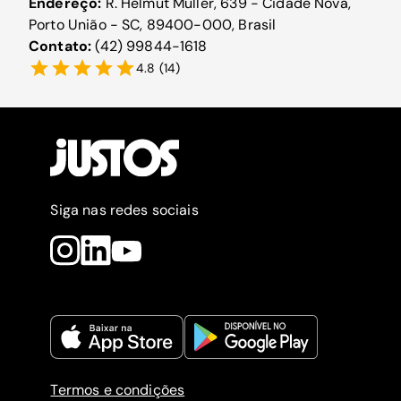
Endereço:
R. Helmut Muller, 639 - Cidade Nova,
Porto União - SC, 89400-000, Brasil
Contato:
(42) 99844-1618
4.8
(
14
)
Siga nas redes sociais
Termos e condições