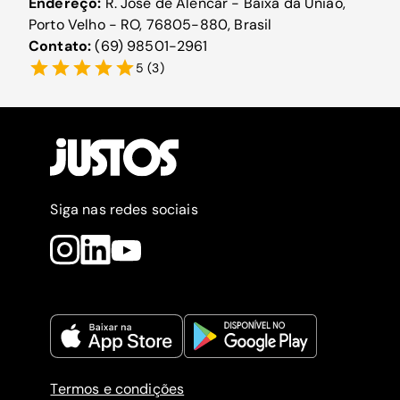
Endereço:
R. José de Alencar - Baixa da União,
Porto Velho - RO, 76805-880, Brasil
Contato:
(69) 98501-2961
5
(
3
)
Siga nas redes sociais
Termos e condições