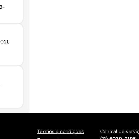
13-
-021,
,
Termos e condições
Central de servi
(11) 5039-2195