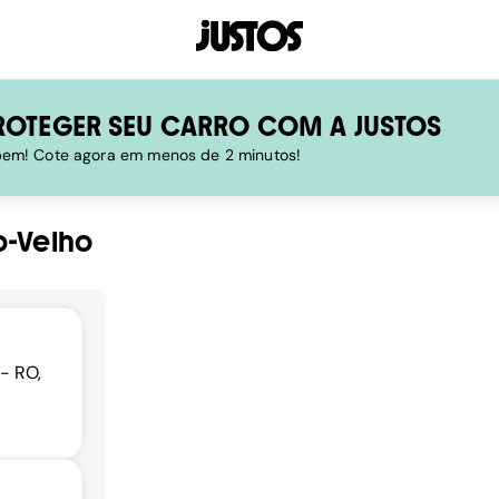
ROTEGER SEU CARRO COM A JUSTOS
 bem! Cote agora em menos de 2 minutos!
o-Velho
- RO,