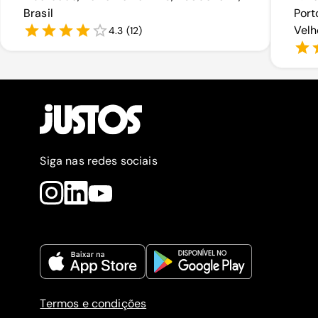
Brasil
Port
Velh
4.3
(
12
)
Siga nas redes sociais
Termos e condições