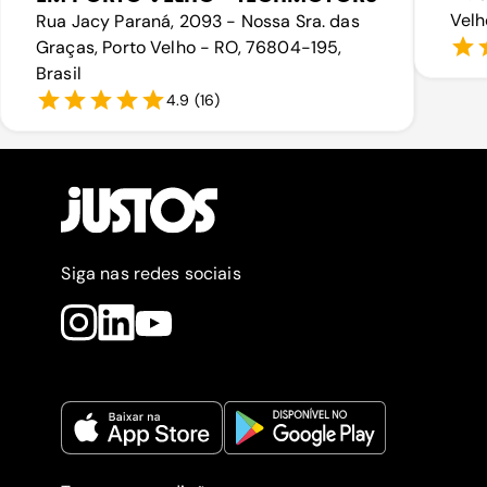
Velh
Rua Jacy Paraná, 2093 - Nossa Sra. das
Graças, Porto Velho - RO, 76804-195,
Brasil
4.9
(
16
)
Siga nas redes sociais