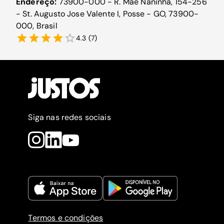
Endereço:
73900-000 - R. Mãe Naninha, 154-256
- St. Augusto Jose Valente I, Posse - GO, 73900-
000, Brasil
4.3
(
7
)
Siga nas redes sociais
Termos e condições