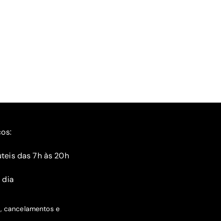
ços:
teis das 7h às 20h
 dia
s, cancelamentos e