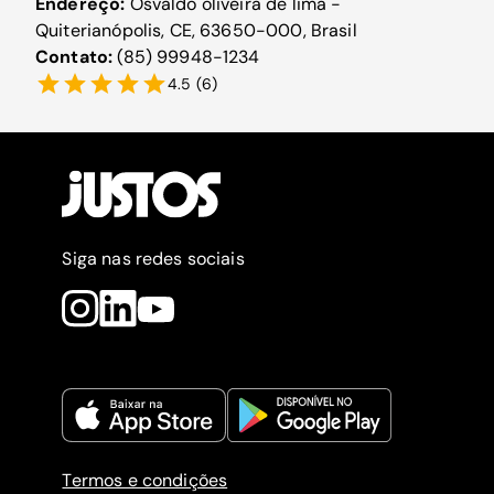
Endereço:
Osvaldo oliveira de lima -
Quiterianópolis, CE, 63650-000, Brasil
Contato:
(85) 99948-1234
4.5
(
6
)
Siga nas redes sociais
Termos e condições