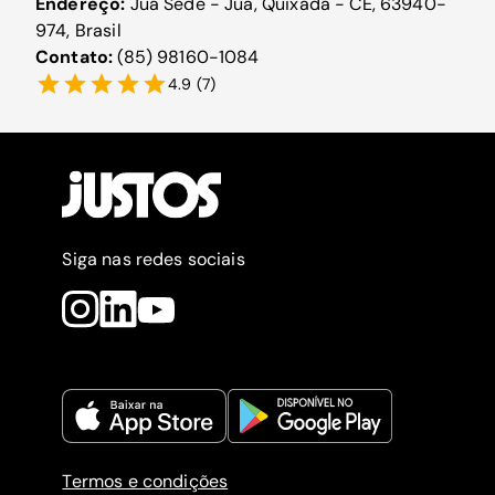
Endereço:
Juá Sede - Juá, Quixadá - CE, 63940-
974, Brasil
Contato:
(85) 98160-1084
4.9
(
7
)
Siga nas redes sociais
Termos e condições