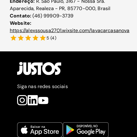
Endereço:
R. São Paulo, 3167 - Nossa Sra.
Aparecida, Realeza - PR, 85770-000, Brasil
Contato:
(46) 99909-3739
Website:
https://alexssousa2701.wixsite.com/lavacarcasanova
5
(
4
)
Siga nas redes sociais