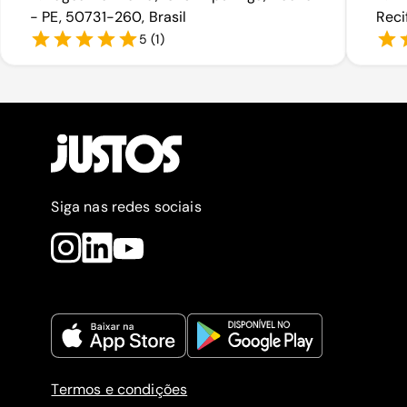
- PE, 50731-260, Brasil
Reci
5
(
1
)
Siga nas redes sociais
Termos e condições