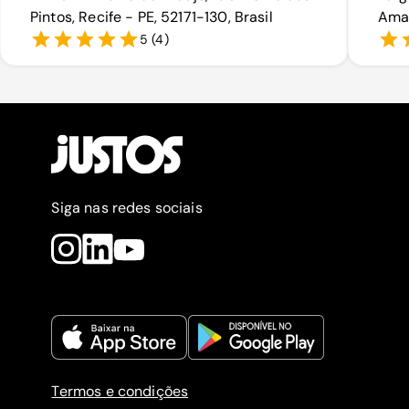
Pintos, Recife - PE, 52171-130, Brasil
Amar
5
(
4
)
Siga nas redes sociais
Termos e condições