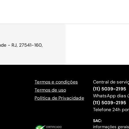
nde - RJ, 27541-160,
Termos e condições
Central de servi
(11) 5039-2195
Termos de uso
WhatsApp dias ú
Política de Privacidade
(11) 5039-2195
‍Telefone 24h por
SAC:
informações gerai