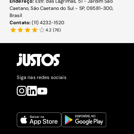
Endereço:
Estr. das Lágrimas, 51 - Jardim Sao
Caetano, São Caetano do Sul - SP, 09581-300,
Brasil
Contato:
(11) 4232-1520
4.2
(
76
)
Siga nas redes sociais