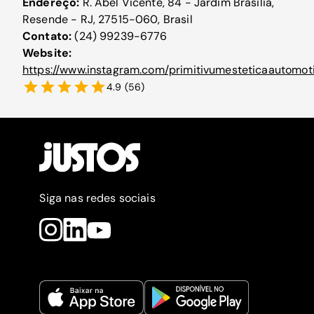
Endereço:
R. Abel Vicente, 84 - Jardim Brasilia,
Resende - RJ, 27515-060, Brasil
Contato:
(24) 99239-6776
Website:
https://www.instagram.com/primitivumesteticaautomot
4.9
(
56
)
Siga nas redes sociais