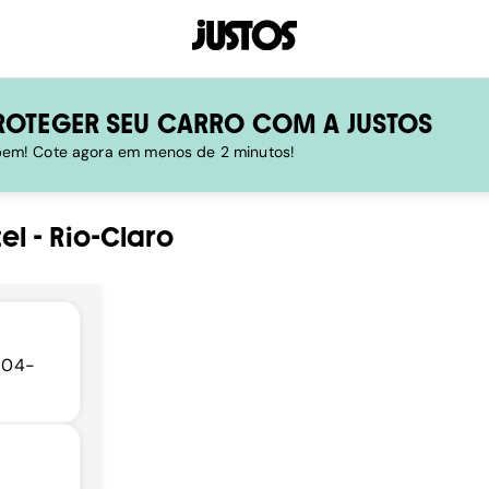
ROTEGER SEU CARRO COM A JUSTOS
 bem! Cote agora em menos de 2 minutos!
el
-
Rio-Claro
3504-