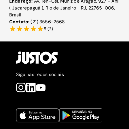
Endereço:
Av. Ten-Cel. Muniz de Aragão, 927 - Anil
( Jacarepaguá ), Rio de Janeiro - RJ, 22765-006,
Brasil
Contato:
(21) 3556-2568
5
(
2
)
Siga nas redes sociais