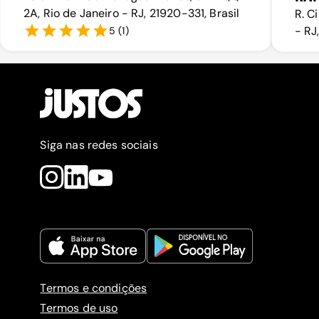
2A, Rio de Janeiro - RJ, 21920-331, Brasil
R. C
- RJ
5
(
1
)
Siga nas redes sociais
Termos e condições
Termos de uso