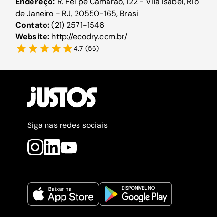
Endereço:
R. Felipe Camarão, 122 - Vila Isabel, Rio
de Janeiro - RJ, 20550-165, Brasil
Contato:
(21) 2571-1546
Website:
http://ecodry.com.br/
4.7
(
56
)
Siga nas redes sociais