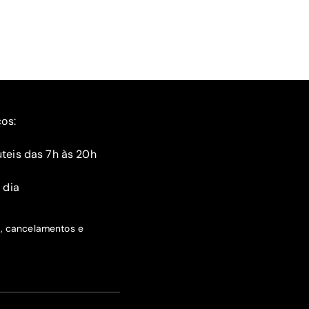
ços:
teis das 7h às 20h
 dia
s, cancelamentos e