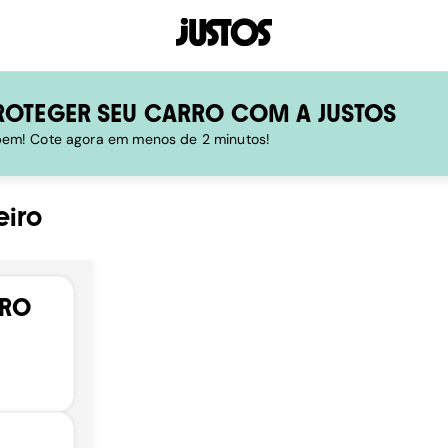
ROTEGER SEU CARRO COM A JUSTOS
 bem! Cote agora em menos de 2 minutos!
eiro
RRO
,