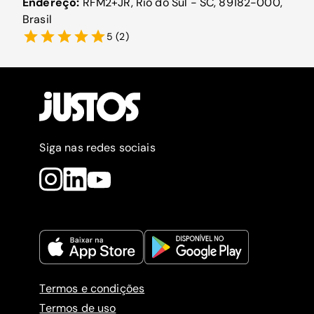
Endereço:
RFM2+JR, Rio do Sul - SC, 89182-000,
Brasil
5
(
2
)
Siga nas redes sociais
Termos e condições
Termos de uso