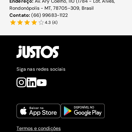
Endereço:
Av. Ary Coelho, 110 (1784 - Lot. Alves,
Rondonópolis - MT, 78705-309, Brasil
Contato:
(66) 99683-1122
4.3
(
4
)
Siga nas redes sociais
Termos e condições