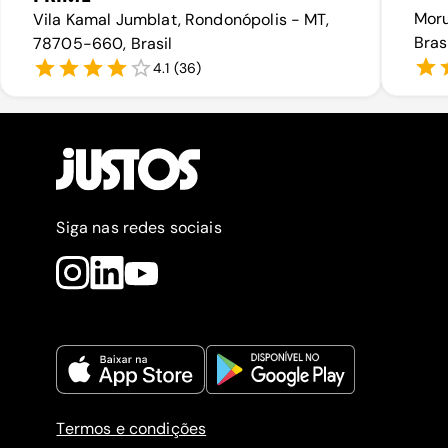
Moru
Vila Kamal Jumblat, Rondonópolis - MT,
Bras
78705-660, Brasil
4.1
(
36
)
Siga nas redes sociais
Termos e condições